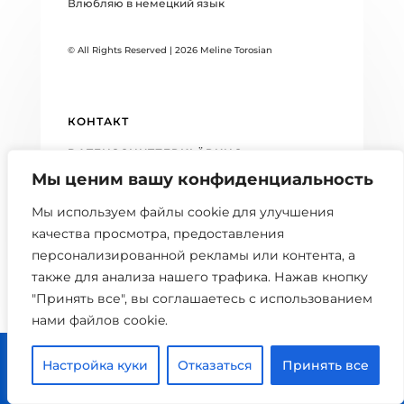
Влюбляю в немецкий язык
© All Rights Reserved | 2026 Meline Torosian
КОНТАКТ
DATENSCHUTZERKLÄRUNG
Мы ценим вашу конфиденциальность
БЛОГ
Мы используем файлы cookie для улучшения
качества просмотра, предоставления
персонализированной рекламы или контента, а
также для анализа нашего трафика. Нажав кнопку
"Принять все", вы соглашаетесь с использованием
нами файлов cookie.



Настройка куки
Отказаться
Принять все
0 шт.
Главная
Расписание
Кабинет