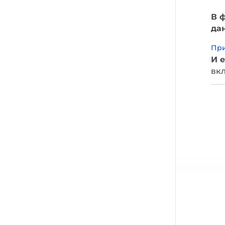
В 
да
При
И 
вкл
Влюбляю в немецкий язык