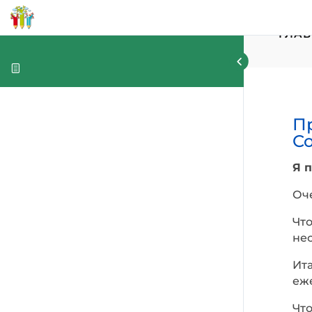
ГЛАВ
Пр
C
Я 
Оче
Чт
не
Ит
еж
Что