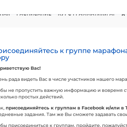
НАЯ
РАСПИСАНИЕ
КУРС ГРАММАТИКИ А1
исоединяйтесь к группе марафона 
opy
приветствую Вас!
нь рада видеть Вас в числе участников нашего мар
обы не пропустить важную информацию и вовремя ст
сколько простых действий.
ак,
присоединяйтесь к группам в Facebook и/или в 
едневные задания. Там же Вы сможете задавать сво
бы присоединиться к группам, пройдите, пожалуйст