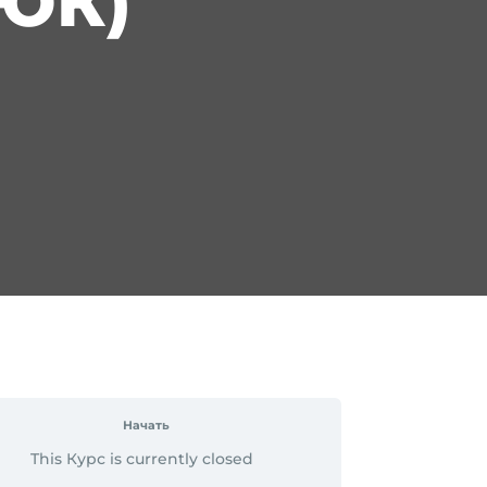
ЮК)
Начать
This Курс is currently closed