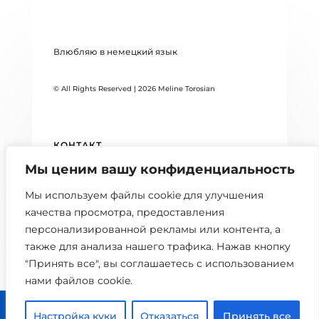
Влюбляю в немецкий язык
© All Rights Reserved | 2026 Meline Torosian
КОНТАКТ
Мы ценим вашу конфиденциальность
DATENSCHUTZERKLÄRUNG
Мы используем файлы cookie для улучшения
БЛОГ
качества просмотра, предоставления
персонализированной рекламы или контента, а
также для анализа нашего трафика. Нажав кнопку
"Принять все", вы соглашаетесь с использованием
нами файлов cookie.



Настройка куки
Отказаться
Принять все
0 шт.