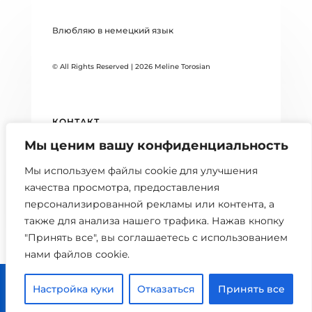
Влюбляю в немецкий язык
© All Rights Reserved | 2026 Meline Torosian
КОНТАКТ
Мы ценим вашу конфиденциальность
DATENSCHUTZERKLÄRUNG
Мы используем файлы cookie для улучшения
БЛОГ
качества просмотра, предоставления
персонализированной рекламы или контента, а
также для анализа нашего трафика. Нажав кнопку
"Принять все", вы соглашаетесь с использованием
нами файлов cookie.



Настройка куки
Отказаться
Принять все
0 шт.
Главная
Расписание
Кабинет