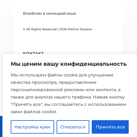
Влюбляю в немецкий язык
© All Rights Reserved | 2026 Meline Torosian
КОНТАКТ
Мы ценим вашу конфиденциальность
DATENSCHUTZERKLÄRUNG
Мы используем файлы cookie для улучшения
БЛОГ
качества просмотра, предоставления
персонализированной рекламы или контента, а
также для анализа нашего трафика. Нажав кнопку
"Принять все", вы соглашаетесь с использованием
нами файлов cookie.



Настройка куки
Отказаться
Принять все
0 шт.
Главная
Расписание
Кабинет