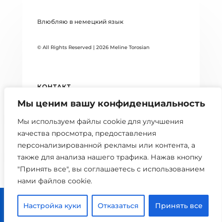
Влюбляю в немецкий язык
© All Rights Reserved | 2026 Meline Torosian
КОНТАКТ
Мы ценим вашу конфиденциальность
DATENSCHUTZERKLÄRUNG
Мы используем файлы cookie для улучшения
БЛОГ
качества просмотра, предоставления
персонализированной рекламы или контента, а
также для анализа нашего трафика. Нажав кнопку
"Принять все", вы соглашаетесь с использованием
нами файлов cookie.



Настройка куки
Отказаться
Принять все
0 шт.
Главная
Расписание
Кабинет